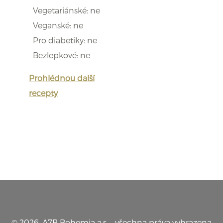
Vegetariánské: ne
Veganské: ne
Pro diabetiky: ne
Bezlepkové: ne
Prohlédnou další
recepty
© 2026, A7B Bohemia a.s. – všechna práva vyhrazena