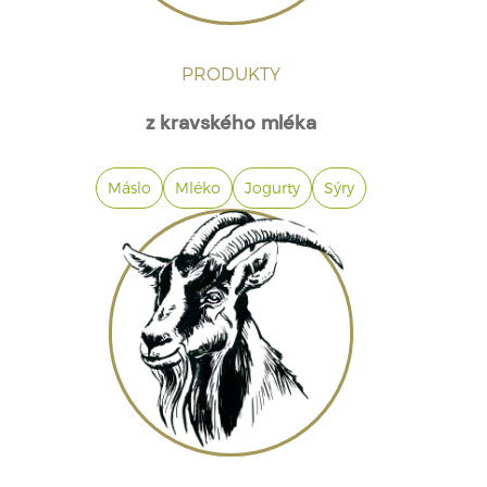
PRODUKTY
z kravského mléka
Máslo
Mléko
Jogurty
Sýry