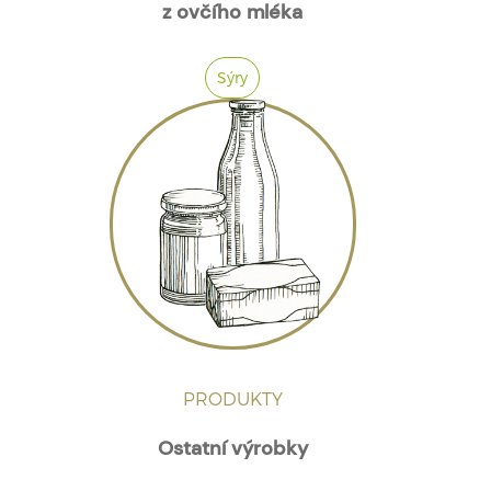
z ovčího mléka
Sýry
PRODUKTY
Ostatní výrobky