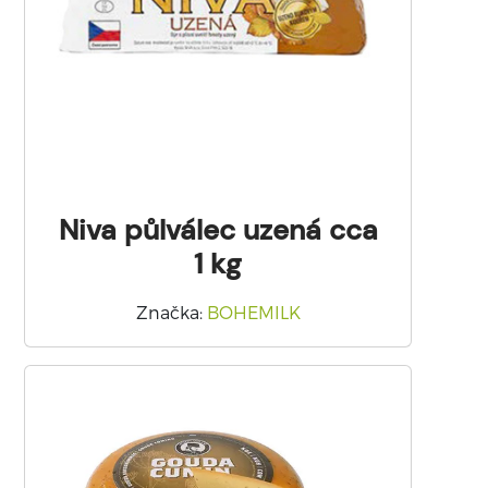
Niva půlválec uzená cca
1 kg
Značka
:
BOHEMILK